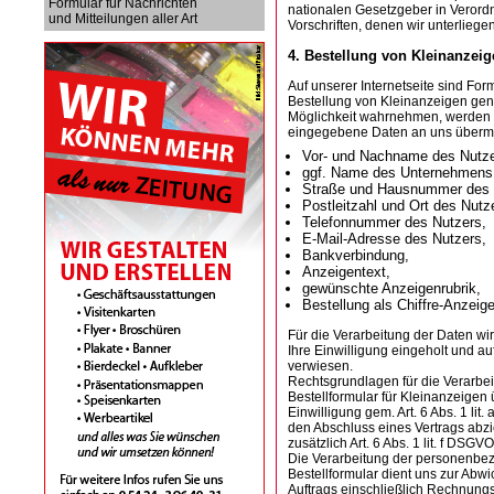
Formular für Nachrichten
nationalen Gesetzgeber in Verord
und Mitteilungen aller Art
Vorschriften, denen wir unterliegen
4. Bestellung von Kleinanzei
Auf unserer Internetseite sind For
Bestellung von Kleinanzeigen ge
Möglichkeit wahrnehmen, werden 
eingegebene Daten an uns übermit
Vor- und Nachname des Nutze
ggf. Name des Unternehmens
Straße und Hausnummer des 
Postleitzahl und Ort des Nutz
Telefonnummer des Nutzers,
E-Mail-Adresse des Nutzers,
Bankverbindung,
Anzeigentext,
gewünschte Anzeigenrubrik,
Bestellung als Chiffre-Anzeige
Für die Verarbeitung der Daten 
Ihre Einwilligung eingeholt und a
verwiesen.
Rechtsgrundlagen für die Verarbei
Bestellformular für Kleinanzeigen üb
Einwilligung gem. Art. 6 Abs. 1 lit
den Abschluss eines Vertrags abziel
zusätzlich Art. 6 Abs. 1 lit. f DSGVO
Die Verarbeitung der personenb
Bestellformular dient uns zur Abwi
Auftrags einschließlich Rechnung